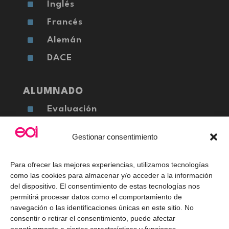
^
Inglés
^
Francés
^
Alemán
^
DACE
ALUMNADO
^
Evaluación
^
Calendario Escolar
Gestionar consentimiento
^
FAQ's
Para ofrecer las mejores experiencias, utilizamos tecnologías
como las cookies para almacenar y/o acceder a la información
del dispositivo. El consentimiento de estas tecnologías nos
permitirá procesar datos como el comportamiento de
EOI Lucena © 2026
navegación o las identificaciones únicas en este sitio. No
consentir o retirar el consentimiento, puede afectar