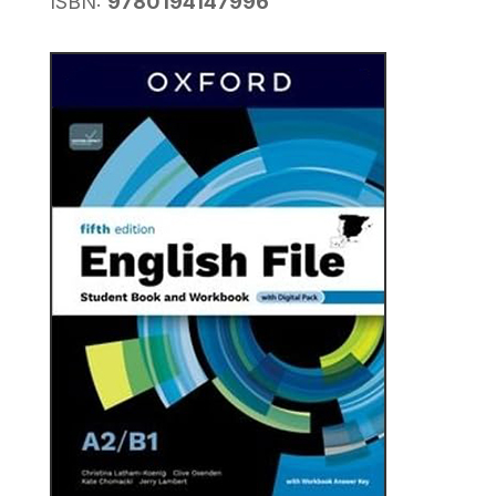
ISBN:
9780194147996