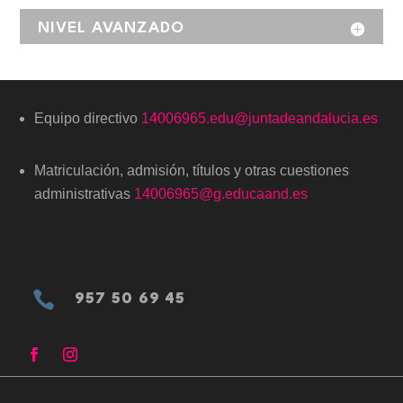
NIVEL AVANZADO
Equipo directivo
14006965.edu@juntadeandalucia.es
Matriculación, admisión, títulos y otras cuestiones
administrativas
14006965@g.educaand.es

957 50 69 45