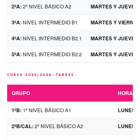
2ºA:
2º NIVEL BÁSICO A2
MARTES Y JUEVES
3ºA:
NIVEL INTERMEDIO B1
MARTES Y VIERNES
4ºA:
NIVEL INTERMEDIO B2.1
MARTES Y JUEVES
5ºA:
NIVEL INTERMEDIO B2.2
MARTES Y JUEVES
CURSO 2025/2026: TARDES
GRUPO
HORARI
1ºB:
1º NIVEL BÁSICO A1
LUNES Y
2ºB/CAL:
2º NIVEL BÁSICO A2
LUNES Y