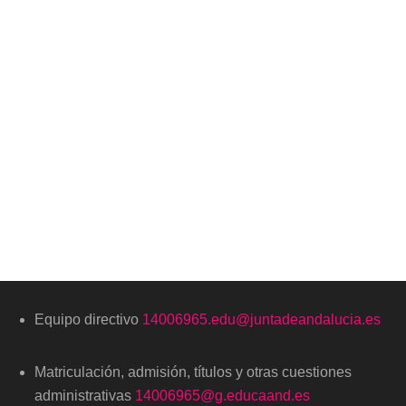
Equipo directivo
14006965.edu@juntadeandalucia.es
Matriculación, admisión, títulos y otras cuestiones
administrativas
14006965@g.educaand.es